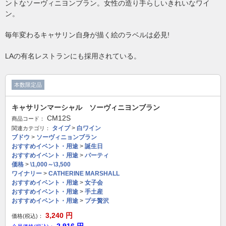
ントなソーヴィニヨンブラン。女性の造り手らしいきれいなワイ
ン。
毎年変わるキャサリン自身が描く絵のラベルは必見!
LAの有名レストランにも採用されている。
本数限定品
キャサリンマーシャル ソーヴィニヨンブラン
CM12S
商品コード：
タイプ
>
白ワイン
関連カテゴリ：
ブドウ
>
ソーヴィニョンブラン
おすすめイベント・用途
>
誕生日
おすすめイベント・用途
>
パーティ
価格
>
\1,000～\3,500
ワイナリー
>
CATHERINE MARSHALL
おすすめイベント・用途
>
女子会
おすすめイベント・用途
>
手土産
おすすめイベント・用途
>
プチ贅沢
3,240
円
価格(税込)：