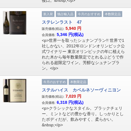
後口。&nbsp;</p>
新入荷
独占輸入品
今月のおすすめ
本数限定品
ステレンラスト 47
5,940
円
販売価格(税込):
5,346
円(税込)
会員価格:
<p>世界一を取ったシュナンブラン!! 世界で1
社しかない、2012年ロンドンオリンピック公
式ワイナリー 東京オリンピックの年に植えら
れた木から毎年数量限定でとれるぶどうで作
られる超限定ワイン。芳醇なシュナンブラ
ン。</p>
今月のおすすめ
本数限定品
ステルハイス カベルネソーヴィニヨン
7,020
円
販売価格(税込):
6,318
円(税込)
会員価格:
<p>クラシックなスタイル。ブラックチェリ
ー、ミントなどの豊かな香り。しっかりとし
たボディだが、飲みやすく、柔らかい。
&nbsp;</p>