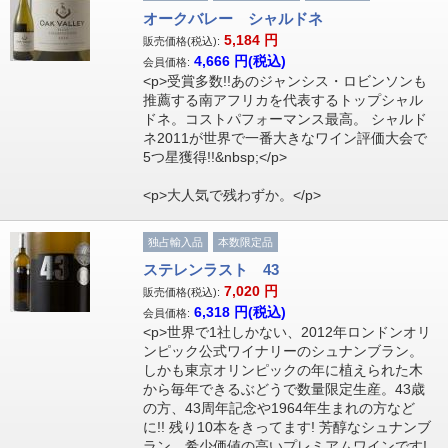
オークバレー シャルドネ
5,184
円
販売価格(税込):
4,666
円(税込)
会員価格:
<p>受賞多数!!あのジャンシス・ロビンソンも
推薦する南アフリカを代表するトップシャル
ドネ。コストパフォーマンス最高。 シャルド
ネ2011が世界で一番大きなワイン評価大会で
5つ星獲得!!&nbsp;</p>
<p>大人気で残わずか。</p>
独占輸入品
本数限定品
ステレンラスト 43
7,020
円
販売価格(税込):
6,318
円(税込)
会員価格:
<p>世界で1社しかない、2012年ロンドンオリ
ンピック公式ワイナリーのシュナンブラン。
しかも東京オリンピックの年に植えられた木
から毎年できるぶどうで数量限定生産。43歳
の方、43周年記念や1964年生まれの方など
に!! 残り10本をきってます! 芳醇なシュナンブ
ラン。希少価値の高いプレミアムワインです!