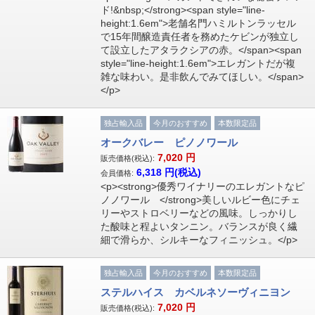
ド!&nbsp;</strong><span style="line-
height:1.6em">老舗名門ハミルトンラッセル
で15年間醸造責任者を務めたケビンが独立し
て設立したアタラクシアの赤。</span><span
style="line-height:1.6em">エレガントだが複
雑な味わい。是非飲んでみてほしい。</span>
</p>
独占輸入品
今月のおすすめ
本数限定品
オークバレー ピノノワール
7,020
円
販売価格(税込):
6,318
円(税込)
会員価格:
<p><strong>優秀ワイナリーのエレガントなピ
ノノワール </strong>美しいルビー色にチェ
リーやストロベリーなどの風味。しっかりし
た酸味と程よいタンニン。バランスが良く繊
細で滑らか、シルキーなフィニッシュ。</p>
独占輸入品
今月のおすすめ
本数限定品
ステルハイス カベルネソーヴィニヨン
7,020
円
販売価格(税込):