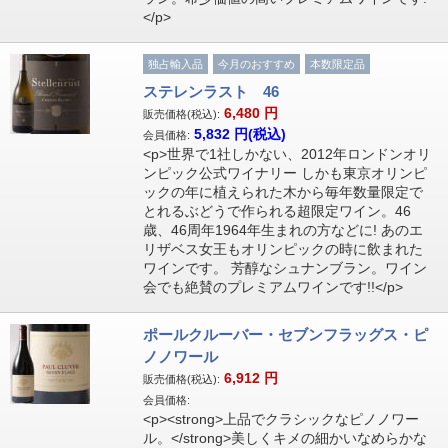
</p>
独占輸入品
今月のおすすめ
本数限定品
ステレンラスト 46
6,480
円
販売価格(税込):
5,832
円(税込)
会員価格:
<p>世界で1社しかない、2012年ロンドンオリ
ンピック公式ワイナリー しかも東京オリンピ
ックの年に植えられた木から毎年数量限定で
とれるぶどうで作られる超限定ワイン。46
歳、46周年1964年生まれの方などに! あのエ
リザベス女王もオリンピックの時に飲まれた
ワインです。 芳醇なシュナンブラン。ワイン
会でも絶賛のプレミアムワインです!!</p>
ポールクルーバー・セブンフラッグス・ピ
ノノワール
6,912
円
販売価格(税込):
会員価格:
<p><strong>上品でクラシックなピノノワー
ル。</strong>美しくキメの細かいなめらかな