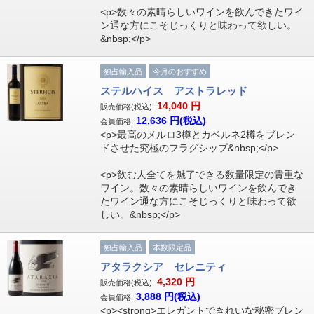
<p>数々の素晴らしいワインを飲んできたワイ
ン通な方にこそじっくりと味わって欲しい。
&nbsp;</p>
独占輸入品
今月のおすすめ
ステルハイス アストラレッド
14,040
円
販売価格(税込):
12,636
円(税込)
会員価格:
<p>最高のメルロ3樽とカベルネ2樽をブレン
ドさせた究極のフラグシップ&nbsp;</p>
<p>飲む人全てを魅了できる数量限定の貴重な
ワイン。数々の素晴らしいワインを飲んでき
たワイン通な方にこそじっくりと味わって欲
しい。&nbsp;</p>
独占輸入品
本数限定品
アタラクシア セレニティ
4,320
円
販売価格(税込):
3,888
円(税込)
会員価格:
<p><strong>エレガントできれいな秘密ブレン