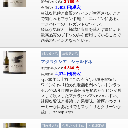
3,780
円
販売価格(税込):
3,402
円(税込)
会員価格:
冷涼な気候と良質のワインが生産されること
で知られるブランド地区、エルギンにあるオ
ークバレーのエレガントなワイン。
冷涼な気候と、極端に収量を落とす事による
最高品質のブドウのみを使用していることで
絶品のワインとなっている。
独占輸入品
本数限定品
アタラクシア シャルドネ
4,860
円
販売価格(税込):
4,374
円(税込)
会員価格:
<p>30年以上前にこの冷涼な地域を開拓し、
ワインを作り始めた老舗名門ハミルトンラッ
セルで15年間醸造責任者を務めたケビンが独
立して設立したアタラクシアのシャルドネ。
綺麗な酸味と凝縮した果実味、濃厚かつクリ
ーミーな口あたりでもスッキリとクリーンな
後口。&nbsp;</p>
独占輸入品
今月のおすすめ
本数限定品