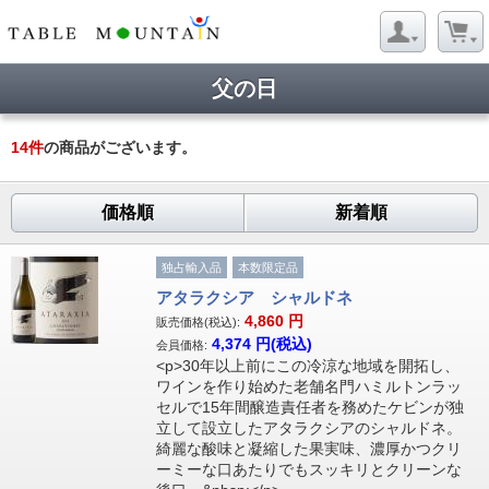
父の日
14
件
の商品がございます。
価格順
新着順
独占輸入品
本数限定品
アタラクシア シャルドネ
4,860
円
販売価格(税込):
4,374
円(税込)
会員価格:
<p>30年以上前にこの冷涼な地域を開拓し、
ワインを作り始めた老舗名門ハミルトンラッ
セルで15年間醸造責任者を務めたケビンが独
立して設立したアタラクシアのシャルドネ。
綺麗な酸味と凝縮した果実味、濃厚かつクリ
ーミーな口あたりでもスッキリとクリーンな