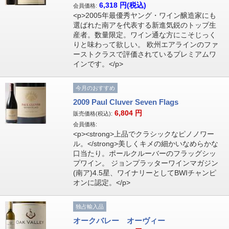
6,318
円(税込)
会員価格:
<p>2005年最優秀ヤング・ワイン醸造家にも
選ばれた南アを代表する新進気鋭のトップ生
産者。数量限定。ワイン通な方にこそじっく
りと味わって欲しい。 欧州エアラインのファ
ーストクラスで評価されているプレミアムワ
インです。</p>
今月のおすすめ
2009 Paul Cluver Seven Flags
6,804
円
販売価格(税込):
会員価格:
<p><strong>上品でクラシックなピノノワー
ル。</strong>美しくキメの細かいなめらかな
口当たり。ポールクルーバーのフラッグシッ
プワイン。 ジョンプラッターワインマガジン
(南ア)4.5星、ワイナリーとしてBWIチャンピ
オンに認定。</p>
独占輸入品
オークバレー オーヴィー