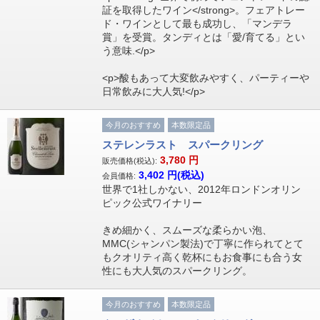
証を取得したワイン</strong>。フェアトレー
ド・ワインとして最も成功し、「マンデラ
賞」を受賞。タンディとは「愛/育てる」とい
う意味.</p>
<p>酸もあって大変飲みやすく、パーティーや
日常飲みに大人気!</p>
今月のおすすめ
本数限定品
ステレンラスト スパークリング
3,780
円
販売価格(税込):
3,402
円(税込)
会員価格:
世界で1社しかない、2012年ロンドンオリン
ピック公式ワイナリー
きめ細かく、スムーズな柔らかい泡、
MMC(シャンパン製法)で丁寧に作られてとて
もクオリティ高く乾杯にもお食事にも合う女
性にも大人気のスパークリング。
今月のおすすめ
本数限定品