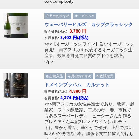
oak complexity.
今月のおすすめ
オーガニック
ウェーバリーヒルズ カップクラッシック
3,780
円
販売価格(税込):
3,402
円(税込)
会員価格:
<p>【オーガニックワイン】旨いオーガニック
発見! 南アフリカを代表するオーガニック生
産者。数量を抑えて良質のブドウを栽培。
</p>
独占輸入品
今月のおすすめ
本数限定品
ドメインブラハム カルテット
4,860
円
販売価格(税込):
4,374
円(税込)
会員価格:
<p>南アフリカの女性弁護士であり、牧師、起
業家、ワイン醸造家、二児の母、妻、市長で
もあるスーパーレディ ヒーシーさんが作る
プレミアムな4種ブレンドワイン(カルテッ
ト)。豊かな香り、華やかで優雅、上品で深い
味わいの秀逸な1本。頑張る女性に飲んでほし