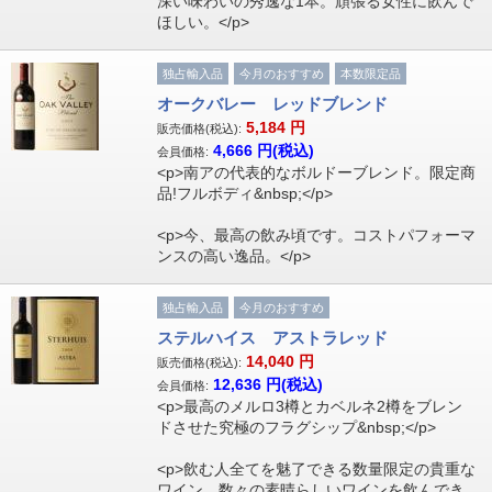
深い味わいの秀逸な1本。頑張る女性に飲んで
ほしい。</p>
独占輸入品
今月のおすすめ
本数限定品
オークバレー レッドブレンド
5,184
円
販売価格(税込):
4,666
円(税込)
会員価格:
<p>南アの代表的なボルドーブレンド。限定商
品!フルボディ&nbsp;</p>
<p>今、最高の飲み頃です。コストパフォーマ
ンスの高い逸品。</p>
独占輸入品
今月のおすすめ
ステルハイス アストラレッド
14,040
円
販売価格(税込):
12,636
円(税込)
会員価格:
<p>最高のメルロ3樽とカベルネ2樽をブレン
ドさせた究極のフラグシップ&nbsp;</p>
<p>飲む人全てを魅了できる数量限定の貴重な
ワイン。数々の素晴らしいワインを飲んでき