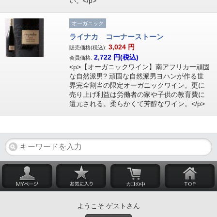
い。</p>
オーガニック
ライナカ コーナーストーン
3,024
円
販売価格(税込):
2,722
円(税込)
会員価格:
<p>【オーガニックワイン】南アフリカ一頑固
な自然派男? 頑固な自然派男ヨハンが作る世
界完全割当の限定オーガニックワイン。更に
売り上げ利益は労働者の家や子供の教育費に
還元される。柔らかくて芳醇なワイン。</p>
ようこそ ゲストさん