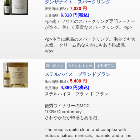
タンザナイト スパークリング
7,020
円
販売価格(税込):
6,318
円(税込)
会員価格:
<p>南アフリカのスパークリング専門メーカー
が造る、美しく高貴なスパークリング。</p>
<p>本当に絶品のスパークリング。泡会でも大
人気。 クリーム系なんかにもあう熟成感。
</p>
独占輸入品
今月のおすすめ
本数限定品
ステルハイス ブランドブラン
5,400
円
販売価格(税込):
4,860
円(税込)
会員価格:
ステルハイス ブラン ド ブラン
優秀ワイナリーのMCC.
100% Chardonnay
さわやかだが樽感もある泡。
The nose is quite clean and complex with
notes of citrus, minerals, marmite and a fine