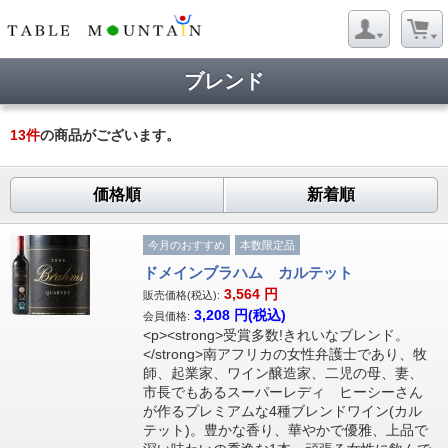
ブレンド
13
件
の商品がございます。
価格順
新着順
今月のおすすめ
本数限定品
ドメインブラハム カルテット
3,564
円
販売価格(税込):
3,208
円(税込)
会員価格:
<p><strong>受賞多数!きれいなブレンド。
</strong>南アフリカの女性弁護士であり、牧
師、起業家、ワイン醸造家、二児の母、妻、
市長でもあるスーパーレディ ヒーシーさん
が作るプレミアムな4種ブレンドワイン(カル
テット)。豊かな香り、華やかで優雅、上品で