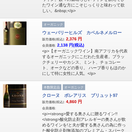
たワイン通な方にこそじっくりと味わって欲
しい。&nbsp;</p>
オーガニック
ウェーバリーヒルズ カベルネメルロー
2,376
円
販売価格(税込):
2,138
円(税込)
会員価格:
<p>【オーガニックワイン】南アフリカを代表
するオーガニックにこだわた生産者。ブラッ
クチェリーやカシス、ミント、チョコレー
ト、オークなどの香り。 ハーブ香りもほのか
にして特に女性に人気。</p>
本数限定品
オーガニック
クローヌ ボレアリス ブリュット97
4,860
円
販売価格(税込):
会員価格:
<p><strong>愛する奥さんに贈るワイン!!
</strong>酸化防止剤アレルギーの奥さんが飲
めるワインを!と夫が愛する奥さんの為に作っ
た酸化防止剤無添加のプレミアム・スパーク