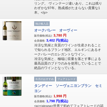
リング。 ヴィンテージ違いあり。これは残り
わずかな97年。熟成感がたまらない貴重な1
本。</p>
独占輸入品
オークバレー オーヴィー
3,780
円
販売価格(税込):
3,402
円(税込)
会員価格:
冷涼な気候と良質のワインが生産されること
で知られるブランド地区、エルギンにあるオ
ークバレーのエレガントなワイン。
冷涼な気候と、極端に収量を落とす事による
最高品質のブドウのみを使用していることで
絶品のワインとなっている。
今月のおすすめ
フェアトレード
タンディー ソーヴェニヨンブラン セミ
ヨン
1,998
円
販売価格(税込):
1,798
円(税込)
会員価格:
<p><strong>世界で初めてフェアトレードの認