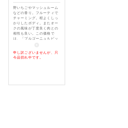
野いちごやマッシュルーム
などの香り。フルーティで
チャーミング。程よくしっ
かりしたボディ。またオー
クの風味が丁度良く肉との
相性も良い。この価格で
は、「ブルゴーニュもビッ
クリ!」だろう。 ジョンプ
ラッターワインマガジン(南
申し訳ございませんが、只
ア)4星 ワイナリーとして
今品切れ中です。
BWIチャンピオンに認定。