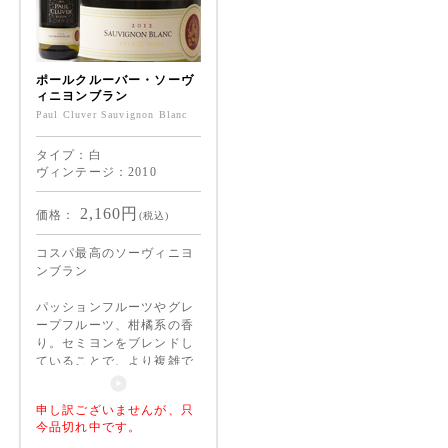
ポールクルーバー・ソーヴ
ィニヨンブラン
Paul Cluver Sauvignon Blanc
タイプ：白
ヴィンテージ：2010
2,160
円
価格：
(税込)
コスパ最高のソーヴィニヨ
ンブラン
パッションフルーツやグレ
ープフルーツ、柑橘系の香
り。セミヨンをブレンドし
ていることで、より複雑で
リッチな味わいになってい
る。このワインの素晴らし
申し訳ございませんが、只
い香りに魅了される人続
今品切れ中です。
出。