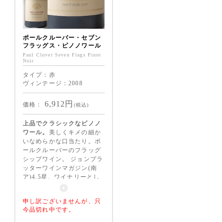
ポールクルーバー・セブン
フラッグス・ピノノワール
Paul Cluver Seven Flags Pinot
Noir
タイプ：赤
ヴィンテージ：2008
6,912
円
価格：
(税込)
上品でクラシックなピノノ
ワール。
美しくキメの細か
いなめらかな口当たり。ポ
ールクルーバーのフラッグ
シップワイン。 ジョンプラ
ッターワインマガジン(南
ア)4.5星、ワイナリーとし
てBWIチャンピオンに認
定。
申し訳ございませんが、只
今品切れ中です。