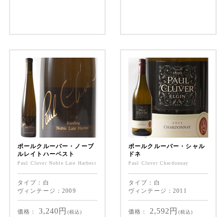
ポールクルーバー・ノーブ
ポールクルーバー・シャル
ルレイトハーベスト
ドネ
Paul Cluver Noble Late Harbest
Paul Cluver Chardonnay
タイプ：白
タイプ：白
ヴィンテージ：2009
ヴィンテージ：2011
3,240
円
2,592
円
価格：
価格：
(税込)
(税込)