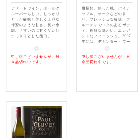
デザートワイン。ポールク
柑橘類、熟した桃、パイナ
ルーバーらしい、しっかり
ップル、オークなどの香
とした酸味と美しく上品な
り。フレッシュな酸味、フ
蜂蜜のような甘さ。長い余
ルーティでコクのあるボデ
韻。「甘いのに甘くない!」
ィ、複雑な味わい、エレガ
すっきりとした後口。
ントなフィニッシュ。2007
年には、デカンター・ワー
ルドワイン・アワード2008
の10ポンド以下のシャルド
申し訳ございませんが、只
申し訳ございませんが、只
ネ部門で世界一に。
今品切れ中です。
今品切れ中です。