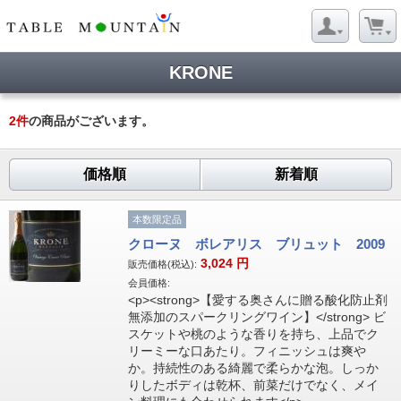
KRONE
2
件
の商品がございます。
価格順
新着順
本数限定品
クローヌ ボレアリス ブリュット 2009
3,024
円
販売価格(税込):
会員価格:
<p><strong>【愛する奥さんに贈る酸化防止剤
無添加のスパークリングワイン】</strong> ビ
スケットや桃のような香りを持ち、上品でク
リーミーな口あたり。フィニッシュは爽や
か。持続性のある綺麗で柔らかな泡。しっか
りしたボディは乾杯、前菜だけでなく、メイ