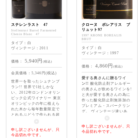
ステレンラスト 47
クローヌ ボレアリス ブ
リュット97
Stellenrust Barrel Farmented
Chenin Blanc 47
1997 KRONE BOREALIS
BRUT
タイプ：白
タイプ：白
ヴィンテージ：2011
ヴィンテージ：1997
5,940
円
価格：
(税込)
4,860
円
価格：
(税込)
会員価格：
5,346
円(税込)
愛する奥さんに贈るワイ
世界一を取ったシュナンブ
ン!!
酸化防止剤アレルギー
ラン!! 世界で1社しかな
の奥さんが飲めるワインを!
い、2012年ロンドンオリン
と夫が愛する奥さんの為に
ピック公式ワイナリー 東京
作った酸化防止剤無添加の
オリンピックの年に植えら
プレミアム・スパークリン
れた木から毎年数量限定で
グ。 ヴィンテージ違いあ
とれるぶどうで作られる超
り。これは残りわずかな97
限定ワイン。芳醇なシュナ
年。熟成感がたまらない貴
ンブラン。
申し訳ございませんが、只
重な1本。
申し訳ございませんが、只
今品切れ中です。
今品切れ中です。