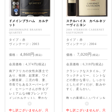
ドメインブラハム カルテ
ステルハイス カベルネソ
ット
ーヴィニヨン
2003DOMAINE BRAHMS
2004 STERHUIS CABERNET
QUARTET
SAUVIGNON
タイプ：赤
タイプ：赤
ヴィンテージ：2003
ヴィンテージ：2004
4,860
円
7,020
円
価格：
価格：
(税込)
(税込)
会員価格：
4,374
円(税込)
会員価格：
6,318
円(税込)
南アフリカの女性弁護士で
クラシックなスタイル。ブ
あり、牧師、起業家、ワイ
ラックチェリー、ミントな
ン醸造家、二児の母、妻、
どの豊かな香り。しっかり
市長でもあるスーパーレデ
としたボディだが、飲みや
ィ ヒーシーさんが作るプ
すく、柔らかい。
レミアムな4種ブレンドワ
イン(カルテット)。豊かな
数々の素晴らしいワインを
香り、華やかで優雅、上品
飲んできたワイン通な方に
で深い味わいの秀逸な1
こそじっくりと味わって欲
申し訳ございませんが、只
申し訳ございませんが、只
本。頑張る女性に飲んでほ
しい。