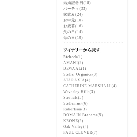
結婚記念日(18)
パーティ(33)
家飲み(24)
お中元(10)
お歳暮(16)
父の日(14)
母の日(19)
Riebeek(1)
AMANI(2)
DEWAAL(1)
Stellar Organics(3)
ATARAXIA(4)
CATHERINE MARSHALL(4)
Waverley Hills(3)
Sterhuis(5)
Stellenrust(6)
Robertson(3)
DOMAIN Brahams(5)
KRONE(2)
Oak Valley(4)
PAUL CLUVER(7)