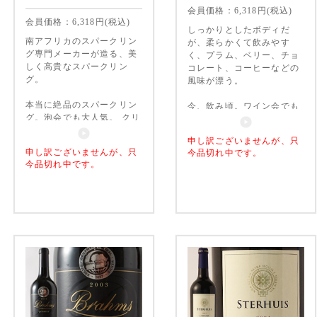
会員価格：
6,318
円(税込)
会員価格：
6,318
円(税込)
しっかりとしたボディだ
南アフリカのスパークリン
が、柔らかくて飲みやす
グ専門メーカーが造る、美
く、プラム、ベリー、チョ
しく高貴なスパークリン
コレート、コーヒーなどの
グ。
風味が漂う。
本当に絶品のスパークリン
今、飲み頃。ワイン会でも
グ。泡会でも大人気。 クリ
大人気。
ーム系なんかにもあう熟成
申し訳ございませんが、只
感。
申し訳ございませんが、只
今品切れ中です。
今品切れ中です。