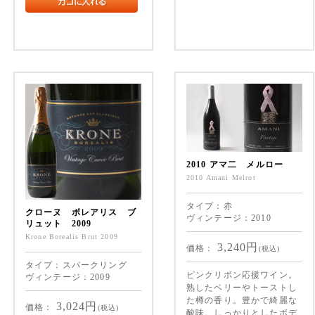
2010 アマ二 メルロー
2010 Amani Melrot
タイプ：赤
クローヌ ボレアリス ブ
ヴィンテージ：2010
リュット 2009
Krone Borealis Brut 2009
3,240
円
価格：
(税込)
タイプ：スパークリング
ピンクリボン応援ワイン。
ヴィンテージ：2009
熟したベリーやトーストし
た樽の香り。豊かで綺麗な
3,024
円
価格：
(税込)
酸味。しっかりとしたボデ