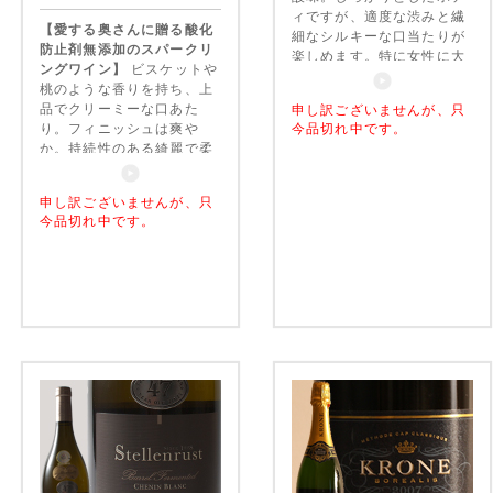
ィですが、適度な渋みと繊
【愛する奥さんに贈る酸化
細なシルキーな口当たりが
防止剤無添加のスパークリ
楽しめます。特に女性に大
ングワイン】
ビスケットや
人気!
桃のような香りを持ち、上
品でクリーミーな口あた
申し訳ございませんが、只
り。フィニッシュは爽や
今品切れ中です。
か。持続性のある綺麗で柔
らかな泡。しっかりしたボ
ディは乾杯、前菜だけでな
申し訳ございませんが、只
く、メイン料理にも合わせ
今品切れ中です。
られます