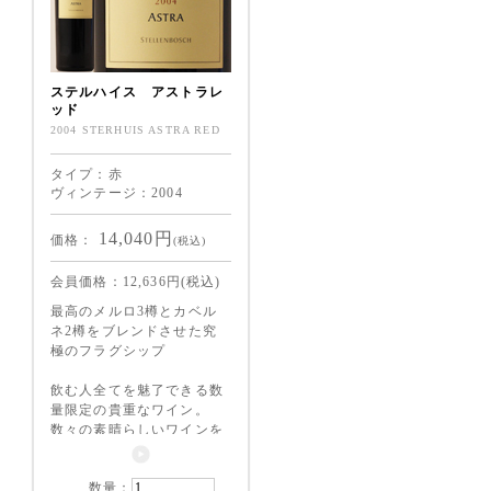
ステルハイス アストラレ
ッド
2004 STERHUIS ASTRA RED
タイプ：赤
ヴィンテージ：2004
14,040
円
価格：
(税込)
会員価格：
12,636
円(税込)
最高のメルロ3樽とカベル
ネ2樽をブレンドさせた究
極のフラグシップ
飲む人全てを魅了できる数
量限定の貴重なワイン。
数々の素晴らしいワインを
飲んできたワイン通な方に
こそじっくりと味わって欲
数量：
しい。