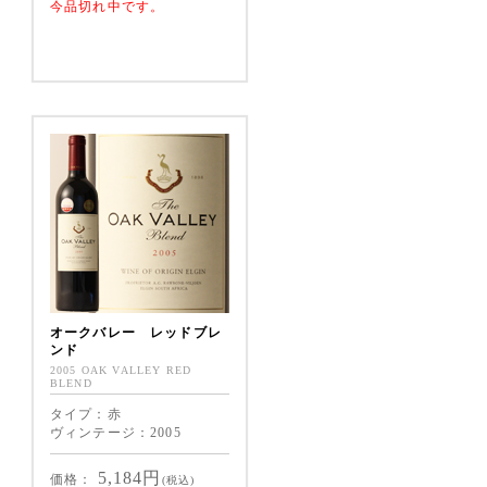
今品切れ中です。
citrus, minerals, marmite
and a fine oak complexity.
オークバレー レッドブレ
ンド
2005 OAK VALLEY RED
BLEND
タイプ：赤
ヴィンテージ：2005
5,184
円
価格：
(税込)