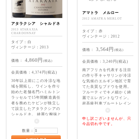
アマトラ メルロー
2012 AMATRA MERLOT
アタラクシア シャルドネ
2013 ATARAXIA
タイプ：赤
CHARDONNAY
ヴィンテージ：2012
タイプ：白
ヴィンテージ：2013
3,564
円
価格：
(税込)
4,860
円
価格：
(税込)
会員価格：
3,240
円(税込)
南アフリカを代表する注目
会員価格：
4,374
円(税込)
の作り手キャサリンが冷涼
30年以上前にこの冷涼な地
な気候のエルギン地区で育
域を開拓し、ワインを作り
てた良質なブドウを使用。
始めた老舗名門ハミルトン
フルーティでキメ細かく綺
ラッセルで15年間醸造責任
麗でエレガントなワイン。
者を務めたケビンが独立し
超高級列車ブルートレイン
て設立したアタラクシアの
に採用されているワイン
シャルドネ。 綺麗な酸味と
申し訳ございませんが、只
凝縮した果実味、濃厚かつ
今品切れ中です。
クリーミーな口あたりでも
数量：
スッキリとクリーンな後
口。