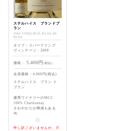
ステルハイス ブランドブ
ラン
2008 STERUHUIS BLAN DE
BLAN
タイプ：スパークリング
ヴィンテージ：2008
5,400
円
価格：
(税込)
会員価格：
4,860
円(税込)
ステルハイス ブラン ド
ブラン
優秀ワイナリーのMCC.
100% Chardonnay
さわやかだが樽感もある
泡。
The nose is quite clean and
申し訳ございませんが、只
complex with notes of