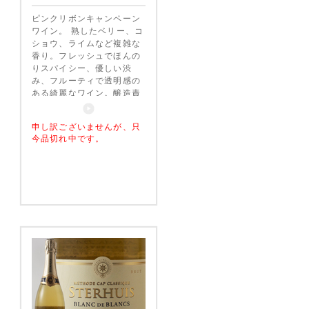
ピンクリボンキャンペーン
ワイン。 熟したベリー、コ
ショウ、ライムなど複雑な
香り。フレッシュでほんの
りスパイシー、優しい渋
み、フルーティで透明感の
ある綺麗なワイン。醸造責
任者のカルメンが「ピノノ
ワールをイメージして作っ
申し訳ございませんが、只
た」と、言うほど綺麗に仕
今品切れ中です。
上がっている。これまでの
ピノタージュの常識を覆す
ような魅力的なワイン。