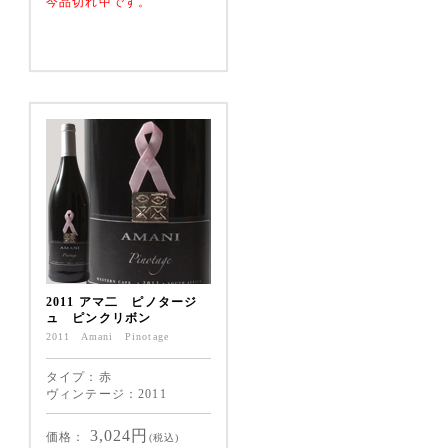
今品切れ中です。
2011 アマ二 ピノタージ
ュ ピンクリボン
2011 Amani Pinotage
タイプ：赤
ヴィンテージ：2011
3,024
円
価格：
(税込)