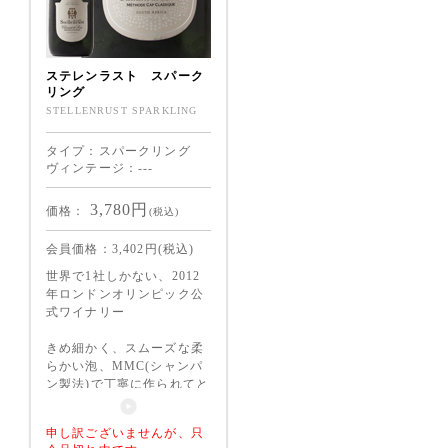
ステレンラスト スパーク
リング
STELLENRUST SPARKLING
タイプ：スパークリング
ヴィンテージ：---
3,780
円
価格：
(税込)
会員価格：
3,402
円(税込)
世界で1社しかない、2012
年ロンドンオリンピック公
式ワイナリー
きめ細かく、スムーズな柔
らかい泡、MMC(シャンパ
ン製法)で丁寧に作られてと
てもクオリティ高く乾杯に
もお食事にも合う女性にも
申し訳ございませんが、只
大人気のスパークリング。